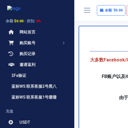
余额:
$0.00
余额
$0.00
- 折扣:
0%
网站首页
购买账号
购买记录
大多数Faceboo
邀请返利
2Fa验证
FB账户以及
蓝标WS 联系客服2号黑八
由于
蓝标WS 联系客服1号珊珊
充值
USDT