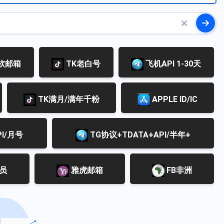
软邮箱
TK老白号
飞机API 1-30天
TK满月/满年千粉
APPLE ID/IC
PI/月号
TG协议+TDATA+API/半年+
会员
雅虎邮箱
FB非洲