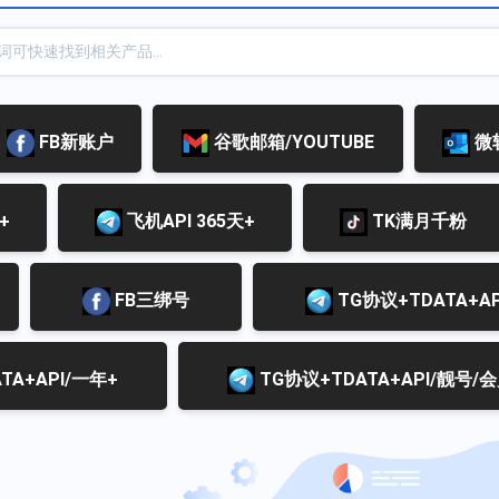
FB新账户
谷歌邮箱/YOUTUBE
微
+
飞机API 365天+
TK满月千粉
FB三绑号
TG协议+TDATA+A
TA+API/一年+
TG协议+TDATA+API/靓号/