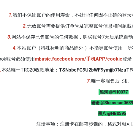
1.
我们不保证账户的使用寿命，不处理任何因不正确的登录
2.
无效账号需要提供订单号及完整账号信息和问题截
3.
网站不保存已售账号的任何数据，购买账号7天后系统自
4.
本站账户（特殊标明的商品除外 ）不指导账号使用，
book账号必须使用
mbasic.facebook.com/手机APP/cookie
登录
.
本站唯一TRC20收款地址：
TSNsbeFG9U2bWF9ymjjb7NzuTF
7.
唯一客服售后飞机
银河 @YH0077
珊珊 @Shanshan068
黑八 @HB0595
注册事项：注册卡在邮箱步骤的，格式对就可以。xx